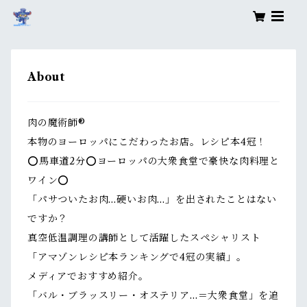
About
肉の魔術師®
本物のヨーロッパにこだわったお店。レシピ本4冠！
⭕️馬車道2分⭕️ヨーロッパの大衆食堂で豪快な肉料理と
ワイン⭕️
「パサついたお肉…硬いお肉…」を出されたことはない
ですか？
真空低温調理の講師として活躍したスペシャリスト
「アマゾンレシピ本ランキングで4冠の実績」。
メディアでおすすめ紹介。
「バル・ブラッスリー・オステリア…＝大衆食堂」を追