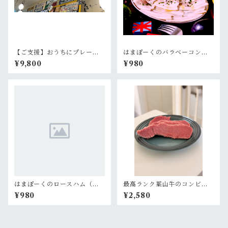
【ご支援】おうちにプレー
はまぽーくのバラベーコン
ト！＊複数購入も嬉しいです
（４枚１パック 約１００g）×
¥9,800
¥980
＊
１パック
はまぽーくのロースハム（４
最高ランク葉山牛のコンビー
枚１パック 約１００g）×１パ
フ（１枚 約１００g）×１パッ
¥980
¥2,580
ック
ク【ミスターヨーロッパ監
修】