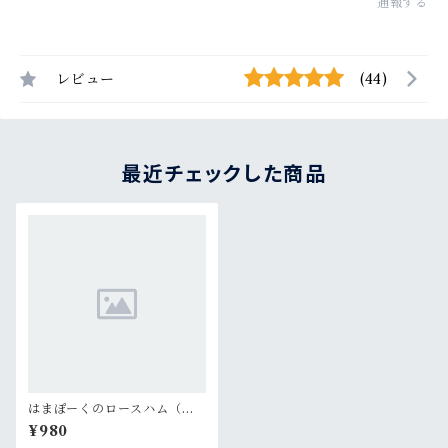
通報する
レビュー
(44)
最近チェックした商品
はまぽーくのロースハム（４
枚１パック 約１００g）×１パ
¥980
ック