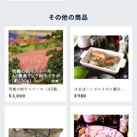
その他の商品
究極の和牛ステーキ（A5最高
はまぽーくポルトガル風生ソ
ランク和牛横濱ビーフ・イチ
ーセージ・リングイッサ（２
¥3,000
¥980
ボ約１５０g）×１パック
本１パック約２００g）×１パ
ック