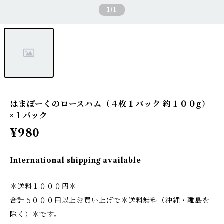
1
/1
はまぽーくのロースハム（４枚１パック 約１００g）
×１パック
¥980
International shipping available
＊送料１０００円＊
合計５０００円以上お買い上げで＊送料無料（沖縄・離島を
除く）＊です。